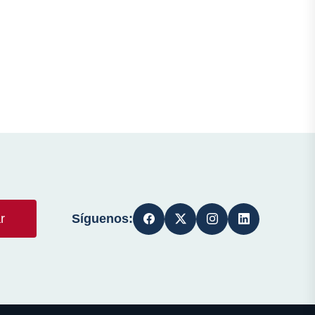
Síguenos:
r